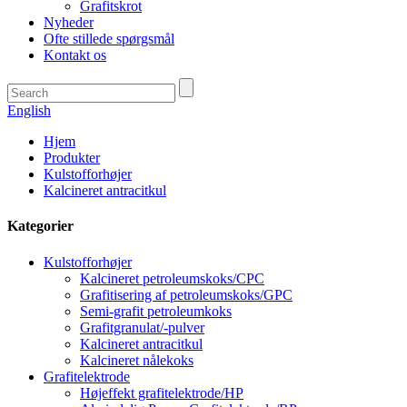
Grafitskrot
Nyheder
Ofte stillede spørgsmål
Kontakt os
English
Hjem
Produkter
Kulstofforhøjer
Kalcineret antracitkul
Kategorier
Kulstofforhøjer
Kalcineret petroleumskoks/CPC
Grafitisering af petroleumskoks/GPC
Semi-grafit petroleumkoks
Grafitgranulat/-pulver
Kalcineret antracitkul
Kalcineret nålekoks
Grafitelektrode
Højeffekt grafitelektrode/HP