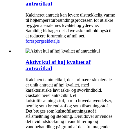
antracitkul
Kalcineret antracit kan levere tilstrækkelig varme
til højtemperaturbrændingsprocessen for at sikre
byggematerialernes kvalitet og ydeevne.
Samtidig bidrager dets lave askeindhold også til
at reducere forurening af miljøet.
forespørgsel
detalje
Aktivt kul af høj kvalitet af
antracitkul
Kalcineret antracitkul, dets primære råmateriale
er unik antracit af høj kvalitet, med
karakteristiske lavt aske- og svovlindhold.
Gaskalcineret antracitkul, et
kulstoftilsætningsstof, har to hovedanvendelser,
nemlig som brændstof og som tilsætningsstof.
Det bruges som kulstoftilsætningsstof i
stålsmeltning og støbning. Derudover anvendes
det i vid udstrækning i vandfiltrering og
vandbehandling på grund af dets fremragende