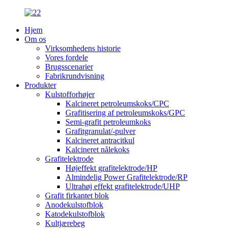
Hjem
Om os
Virksomhedens historie
Vores fordele
Brugsscenarier
Fabrikrundvisning
Produkter
Kulstofforhøjer
Kalcineret petroleumskoks/CPC
Grafitisering af petroleumskoks/GPC
Semi-grafit petroleumkoks
Grafitgranulat/-pulver
Kalcineret antracitkul
Kalcineret nålekoks
Grafitelektrode
Højeffekt grafitelektrode/HP
Almindelig Power Grafitelektrode/RP
Ultrahøj effekt grafitelektrode/UHP
Grafit firkantet blok
Anodekulstofblok
Katodekulstofblok
Kultjærebeg