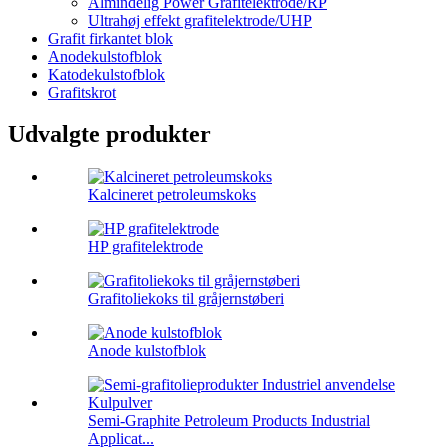
Almindelig Power Grafitelektrode/RP
Ultrahøj effekt grafitelektrode/UHP
Grafit firkantet blok
Anodekulstofblok
Katodekulstofblok
Grafitskrot
Udvalgte produkter
Kalcineret petroleumskoks
HP grafitelektrode
Grafitoliekoks til gråjernstøberi
Anode kulstofblok
Semi-Graphite Petroleum Products Industrial
Applicat...