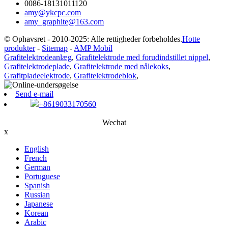
0086-18131011120
amy@ykcpc.com
amy_graphite@163.com
© Ophavsret - 2010-2025: Alle rettigheder forbeholdes.
Hotte
produkter
-
Sitemap
-
AMP Mobil
Grafitelektrodeanlæg
,
Grafitelektrode med forudindstillet nippel
,
Grafitelektrodeplade
,
Grafitelektrode med nålekoks
,
Grafitpladeelektrode
,
Grafitelektrodeblok
,
Send e-mail
+8619033170560
Wechat
x
English
French
German
Portuguese
Spanish
Russian
Japanese
Korean
Arabic