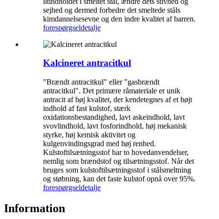
iltindholdet i smeltet stål, ændre dets stivhed og
sejhed og dermed forbedre det smeltede ståls
kimdannelsesevne og den indre kvalitet af barren.
forespørgsel
detalje
Kalcineret antracitkul
"Brændt antracitkul" eller "gasbrændt
antracitkul". Det primære råmateriale er unik
antracit af høj kvalitet, der kendetegnes af et højt
indhold af fast kulstof, stærk
oxidationsbestandighed, lavt askeindhold, lavt
svovlindhold, lavt fosforindhold, høj mekanisk
styrke, høj kemisk aktivitet og
kulgenvindingsgrad med høj renhed.
Kulstoftilsætningsstof har to hovedanvendelser,
nemlig som brændstof og tilsætningsstof. Når det
bruges som kulstoftilsætningsstof i stålsmeltning
og støbning, kan det faste kulstof opnå over 95%.
forespørgsel
detalje
Information