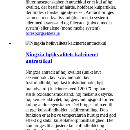
filtreringsegenskaber. Antracitkul er et kul af høj
kvalitet, der består af hårde, holdbare kulpartikler,
der findes i forskellige størrelser. Antracit bruges
sammen med kvartssand (dual media system)
eller med kvartssand og filtersten (mixed media
system) eller alene (mono media system).
forespørgsel
detalje
Ningxia højkvalitets kalcineret
antracitkul
Ningxia antracit af høj kvalitet (unikt lavt
askeindhold, lavt svovlindhold, lavt
fosforindhold, højt fast kulstofindhold, høj
brændværdi) kalcineres ved 1200 ℃ og har
stærk oxidationsmodstand, høj mekanisk styrke,
høj kemisk aktivitet, høj genvindingsgrad for rent
kul og andre egenskaber. Det bruges primært til
at øge kulstofindholdet i stålfremstilling. Dets
funktion er at hæve temperaturen hurtigt med god
effekt og stabil kulstofabsorptionshastighed. Det
kan bruges til at justere kulstofindholdet og