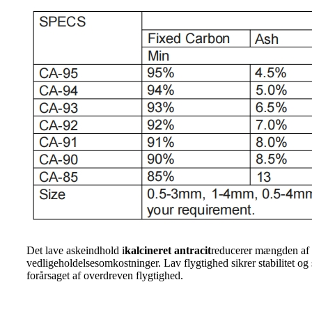
Det lave askeindhold i
kalcineret antracit
reducerer mængden af ​
vedligeholdelsesomkostninger. Lav flygtighed sikrer stabilitet o
forårsaget af overdreven flygtighed.