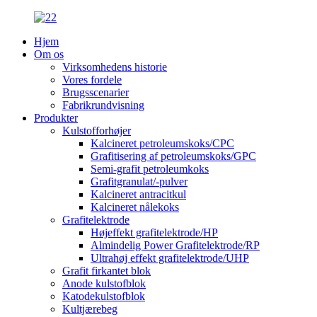
Hjem
Om os
Virksomhedens historie
Vores fordele
Brugsscenarier
Fabrikrundvisning
Produkter
Kulstofforhøjer
Kalcineret petroleumskoks/CPC
Grafitisering af petroleumskoks/GPC
Semi-grafit petroleumkoks
Grafitgranulat/-pulver
Kalcineret antracitkul
Kalcineret nålekoks
Grafitelektrode
Højeffekt grafitelektrode/HP
Almindelig Power Grafitelektrode/RP
Ultrahøj effekt grafitelektrode/UHP
Grafit firkantet blok
Anode kulstofblok
Katodekulstofblok
Kultjærebeg