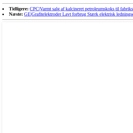
Tidligere:
CPC|Varmt salg af kalcineret petroleumskoks til fabri
Næste:
GE|Grafitelektroder Lavt forbrug Stærk elektrisk ledni