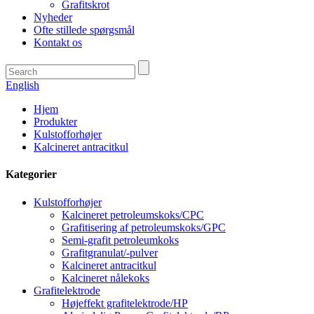
Grafitskrot
Nyheder
Ofte stillede spørgsmål
Kontakt os
English
Hjem
Produkter
Kulstofforhøjer
Kalcineret antracitkul
Kategorier
Kulstofforhøjer
Kalcineret petroleumskoks/CPC
Grafitisering af petroleumskoks/GPC
Semi-grafit petroleumkoks
Grafitgranulat/-pulver
Kalcineret antracitkul
Kalcineret nålekoks
Grafitelektrode
Højeffekt grafitelektrode/HP