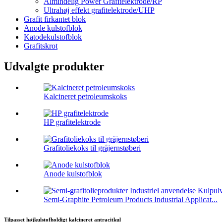
Almindelig Power Grafitelektrode/RP
Ultrahøj effekt grafitelektrode/UHP
Grafit firkantet blok
Anode kulstofblok
Katodekulstofblok
Grafitskrot
Udvalgte produkter
Kalcineret petroleumskoks
HP grafitelektrode
Grafitoliekoks til gråjernstøberi
Anode kulstofblok
Semi-Graphite Petroleum Products Industrial Applicat...
Tilpasset højkulstofholdigt kalcineret antracitkul