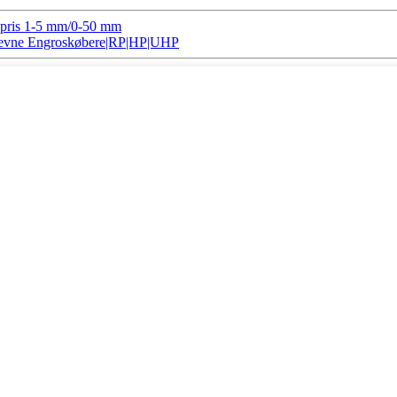
kspris 1-5 mm/0-50 mm
ngsevne Engroskøbere|RP|HP|UHP