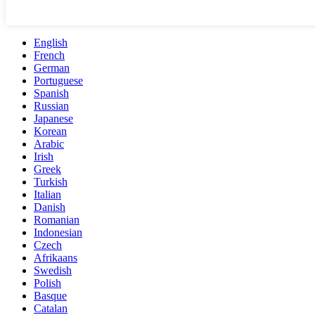
English
French
German
Portuguese
Spanish
Russian
Japanese
Korean
Arabic
Irish
Greek
Turkish
Italian
Danish
Romanian
Indonesian
Czech
Afrikaans
Swedish
Polish
Basque
Catalan