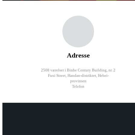
Adresse
2508 værelser i Binhe Century Building, nr. 2
Fuxi Street, Handan-distriktet, Hebei-
provinsen
Telefon