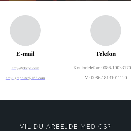
E-mail
Telefon
Kontortelefon: 0086-1903317
amy@ykcpc.com
M: 0086-18131011120
amy_graphite@163.com
VIL DU ARBEJDE MED OS?