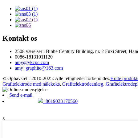
Kontakt os
2508 værelser i Binhe Century Building, nr. 2 Fuxi Street, Han
0086-18131011120
amy@ykcpc.com
amy_graphite@163.com
© Ophavsret - 2010-2025: Alle rettigheder forbeholdes.
Hotte produkt
Grafitelektrode med nålekoks
,
Grafitelektrodeanlæg
,
Grafitelektrodep
Send e-mail
+8619033170560
x