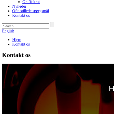
Grafitskrot
Nyheder
Ofte stillede spørgsmål
Kontakt os
English
Hjem
Kontakt os
Kontakt os
H