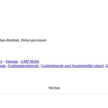
dan-distriktet, Hebei-provinsen
er
-
Sitemap
-
AMP Mobil
lade
,
Grafitpladeelektrode
,
Grafitelektrode med forudindstillet nippel
,
G
Wechat