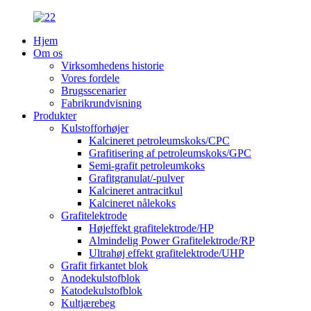
Hjem
Om os
Virksomhedens historie
Vores fordele
Brugsscenarier
Fabrikrundvisning
Produkter
Kulstofforhøjer
Kalcineret petroleumskoks/CPC
Grafitisering af petroleumskoks/GPC
Semi-grafit petroleumkoks
Grafitgranulat/-pulver
Kalcineret antracitkul
Kalcineret nålekoks
Grafitelektrode
Højeffekt grafitelektrode/HP
Almindelig Power Grafitelektrode/RP
Ultrahøj effekt grafitelektrode/UHP
Grafit firkantet blok
Anodekulstofblok
Katodekulstofblok
Kultjærebeg