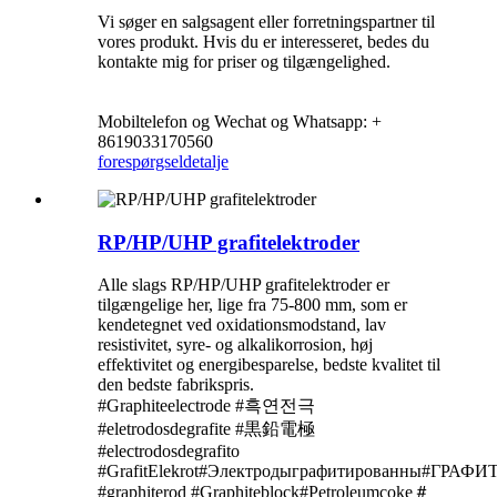
Vi søger en salgsagent eller forretningspartner til
vores produkt. Hvis du er interesseret, bedes du
kontakte mig for priser og tilgængelighed.
Mobiltelefon og Wechat og Whatsapp: +
8619033170560
forespørgsel
detalje
RP/HP/UHP grafitelektroder
Alle slags RP/HP/UHP grafitelektroder er
tilgængelige her, lige fra 75-800 mm, som er
kendetegnet ved oxidationsmodstand, lav
resistivitet, syre- og alkalikorrosion, høj
effektivitet og energibesparelse, bedste kvalitet til
den bedste fabrikspris.
#Graphiteelectrode #흑연전극
#eletrodosdegrafite #黒鉛電極
#electrodosdegrafito
#GrafitElekrot#Электродыграфитированны#ГР
#graphiterod #Graphiteblock#Petroleumcoke＃