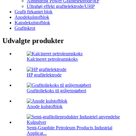
Almindelig Power Grafitelektrode/RP
Ultrahøj effekt grafitelektrode/UHP
Grafit firkantet blok
Anodekulstofblok
Katodekulstofblok
Grafitskrot
Udvalgte produkter
Kalcineret petroleumskoks
HP grafitelektrode
Grafitoliekoks til gråjernstøberi
Anode kulstofblok
Semi-Graphite Petroleum Products Industrial
Applicat...