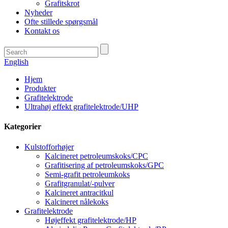
Grafitskrot
Nyheder
Ofte stillede spørgsmål
Kontakt os
English
Hjem
Produkter
Grafitelektrode
Ultrahøj effekt grafitelektrode/UHP
Kategorier
Kulstofforhøjer
Kalcineret petroleumskoks/CPC
Grafitisering af petroleumskoks/GPC
Semi-grafit petroleumkoks
Grafitgranulat/-pulver
Kalcineret antracitkul
Kalcineret nålekoks
Grafitelektrode
Højeffekt grafitelektrode/HP