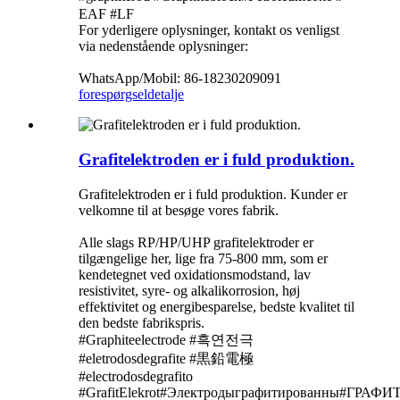
EAF #LF
For yderligere oplysninger, kontakt os venligst
via nedenstående oplysninger:
WhatsApp/Mobil: 86-18230209091
forespørgsel
detalje
Grafitelektroden er i fuld produktion.
Grafitelektroden er i fuld produktion. Kunder er
velkomne til at besøge vores fabrik.
Alle slags RP/HP/UHP grafitelektroder er
tilgængelige her, lige fra 75-800 mm, som er
kendetegnet ved oxidationsmodstand, lav
resistivitet, syre- og alkalikorrosion, høj
effektivitet og energibesparelse, bedste kvalitet til
den bedste fabrikspris.
#Graphiteelectrode #흑연전극
#eletrodosdegrafite #黒鉛電極
#electrodosdegrafito
#GrafitElekrot#Электродыграфитированны#ГР