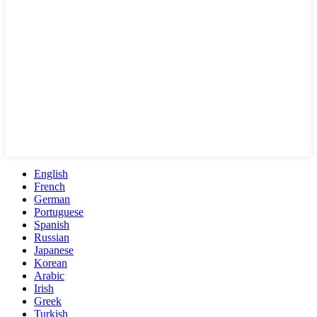
English
French
German
Portuguese
Spanish
Russian
Japanese
Korean
Arabic
Irish
Greek
Turkish