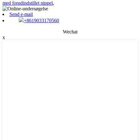
med forudindstillet nippel
,
Send e-mail
+8619033170560
Wechat
x