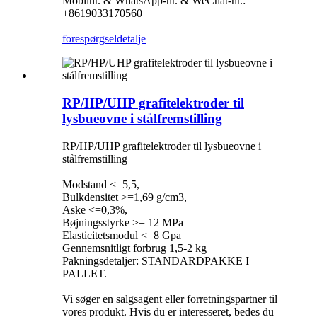
Mobilnr. & WhatsApp-nr. & WeChat-nr.:
+8619033170560
forespørgsel
detalje
RP/HP/UHP grafitelektroder til
lysbueovne i stålfremstilling
RP/HP/UHP grafitelektroder til lysbueovne i
stålfremstilling
Modstand <=5,5,
Bulkdensitet >=1,69 g/cm3,
Aske <=0,3%,
Bøjningsstyrke >= 12 MPa
Elasticitetsmodul <=8 Gpa
Gennemsnitligt forbrug 1,5-2 kg
Pakningsdetaljer: STANDARDPAKKE I
PALLET.
Vi søger en salgsagent eller forretningspartner til
vores produkt. Hvis du er interesseret, bedes du