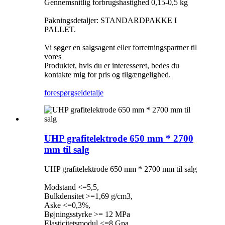
Gennemsnitlig forbrugshastighed 0,15-0,5 kg
Pakningsdetaljer: STANDARDPAKKE I
PALLET.
Vi søger en salgsagent eller forretningspartner til
vores
Produktet, hvis du er interesseret, bedes du
kontakte mig for pris og tilgængelighed.
forespørgsel
detalje
UHP grafitelektrode 650 mm * 2700
mm til salg
UHP grafitelektrode 650 mm * 2700 mm til salg
Modstand <=5,5,
Bulkdensitet >=1,69 g/cm3,
Aske <=0,3%,
Bøjningsstyrke >= 12 MPa
Elasticitetsmodul <=8 Gpa