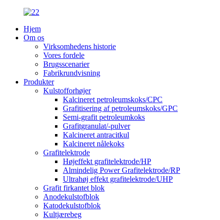
Hjem
Om os
Virksomhedens historie
Vores fordele
Brugsscenarier
Fabrikrundvisning
Produkter
Kulstofforhøjer
Kalcineret petroleumskoks/CPC
Grafitisering af petroleumskoks/GPC
Semi-grafit petroleumkoks
Grafitgranulat/-pulver
Kalcineret antracitkul
Kalcineret nålekoks
Grafitelektrode
Højeffekt grafitelektrode/HP
Almindelig Power Grafitelektrode/RP
Ultrahøj effekt grafitelektrode/UHP
Grafit firkantet blok
Anodekulstofblok
Katodekulstofblok
Kultjærebeg