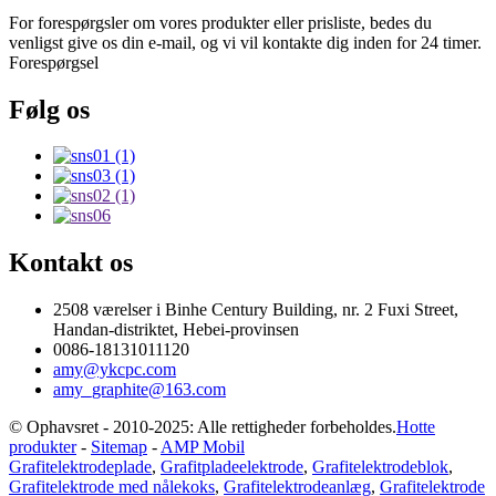
For forespørgsler om vores produkter eller prisliste, bedes du
venligst give os din e-mail, og vi vil kontakte dig inden for 24 timer.
Forespørgsel
Følg os
Kontakt os
2508 værelser i Binhe Century Building, nr. 2 Fuxi Street,
Handan-distriktet, Hebei-provinsen
0086-18131011120
amy@ykcpc.com
amy_graphite@163.com
© Ophavsret - 2010-2025: Alle rettigheder forbeholdes.
Hotte
produkter
-
Sitemap
-
AMP Mobil
Grafitelektrodeplade
,
Grafitpladeelektrode
,
Grafitelektrodeblok
,
Grafitelektrode med nålekoks
,
Grafitelektrodeanlæg
,
Grafitelektrode