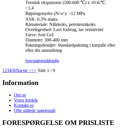
Termisk ekspansion (100-600 ℃) x 10-6/℃:
<1,4
Bøjningsstyrke (N/㎡): >12 MPa
ASK: 0,3% maks.
Råmateriale: Nålekoks, petroleumkoks
Overlegenhed: Lavt forbrug, lav resistivitet
Farve: Sort Grå
Diameter: 300-400 mm
Pakningsdetaljer: Standardpakning i træpalle eller
efter din anmodning
forespørgsel
detalje
1
2
3
4
5
6
Næste >
>>
Side 1 / 9
Information
Om os
Vores fordele
Kontakt os
Ofte stillede spørgsmål
FORESPØRGELSE OM PRISLISTE