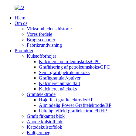
Hjem
Om os
Virksomhedens historie
Vores fordele
Brugsscenarier
Fabrikrundvisning
Produkter
Kulstofforhøjer
Kalcineret petroleumskoks/CPC
Grafitisering af petroleumskoks/GPC
Semi-grafit petroleumkoks
Grafitgranulat/-pulver
Kalcineret antracitkul
Kalcineret nålekoks
Grafitelektrode
Højeffekt grafitelektrode/HP
Almindelig Power Grafitelektrode/RP
Ultrahøj effekt grafitelektrode/UHP
Grafit firkantet blok
Anode kulstofblok
Katodekulstofblok
Kultjærebeg