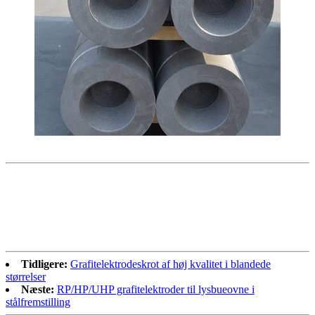
Tidligere:
Grafitelektrodeskrot af høj kvalitet i blandede
størrelser
Næste:
RP/HP/UHP grafitelektroder til lysbueovne i
stålfremstilling