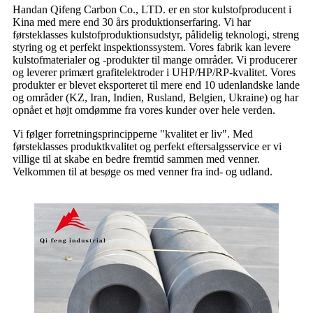
Handan Qifeng Carbon Co., LTD. er en stor kulstofproducent i
Kina med mere end 30 års produktionserfaring. Vi har
førsteklasses kulstofproduktionsudstyr, pålidelig teknologi, streng
styring og et perfekt inspektionssystem. Vores fabrik kan levere
kulstofmaterialer og -produkter til mange områder. Vi producerer
og leverer primært grafitelektroder i UHP/HP/RP-kvalitet. Vores
produkter er blevet eksporteret til mere end 10 udenlandske lande
og områder (KZ, Iran, Indien, Rusland, Belgien, Ukraine) og har
opnået et højt omdømme fra vores kunder over hele verden.
Vi følger forretningsprincipperne "kvalitet er liv". Med
førsteklasses produktkvalitet og perfekt eftersalgsservice er vi
villige til at skabe en bedre fremtid sammen med venner.
Velkommen til at besøge os med venner fra ind- og udland.