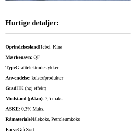
Hurtige detaljer:
Oprindelsesland
Hebei, Kina
Mærkenavn
: QF
Type
Grafitelektrodestykker
Anvendelse
: kulstofprodukter
Grad
HK (høj effekt)
Modstand (
μΩ.
m)
: 7,5 maks.
ASKE
: 0,3% Maks.
Råmateriale
Nålekoks, Petroleumkoks
Farve
Grå Sort