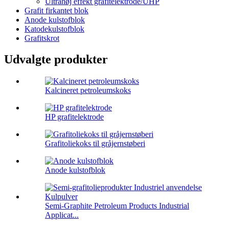
Ultrahøj effekt grafitelektrode/UHP
Grafit firkantet blok
Anode kulstofblok
Katodekulstofblok
Grafitskrot
Udvalgte produkter
Kalcineret petroleumskoks
HP grafitelektrode
Grafitoliekoks til gråjernstøberi
Anode kulstofblok
Semi-Graphite Petroleum Products Industrial
Applicat...