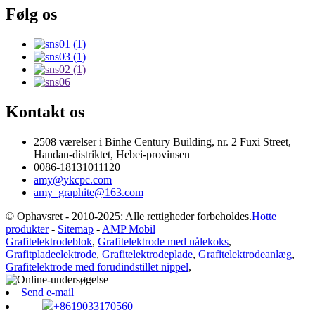
Følg os
Kontakt os
2508 værelser i Binhe Century Building, nr. 2 Fuxi Street,
Handan-distriktet, Hebei-provinsen
0086-18131011120
amy@ykcpc.com
amy_graphite@163.com
© Ophavsret - 2010-2025: Alle rettigheder forbeholdes.
Hotte
produkter
-
Sitemap
-
AMP Mobil
Grafitelektrodeblok
,
Grafitelektrode med nålekoks
,
Grafitpladeelektrode
,
Grafitelektrodeplade
,
Grafitelektrodeanlæg
,
Grafitelektrode med forudindstillet nippel
,
Send e-mail
+8619033170560