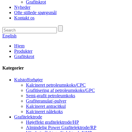
Grafitskrot
Nyheder
Ofte stillede spørgsmål
Kontakt os
English
Hjem
Produkter
Grafitskrot
Kategorier
Kulstofforhøjer
Kalcineret petroleumskoks/CPC
Grafitisering af petroleumskoks/GPC
Semi-grafit petroleumkoks
Grafitgranulat/-pulver
Kalcineret antracitkul
Kalcineret nålekoks
Grafitelektrode
Højeffekt grafitelektrode/HP
Almindelig Power Grafitelektrode/RP