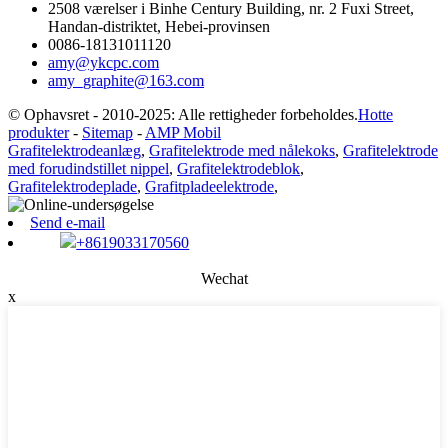
2508 værelser i Binhe Century Building, nr. 2 Fuxi Street,
Handan-distriktet, Hebei-provinsen
0086-18131011120
amy@ykcpc.com
amy_graphite@163.com
© Ophavsret - 2010-2025: Alle rettigheder forbeholdes.
Hotte
produkter
-
Sitemap
-
AMP Mobil
Grafitelektrodeanlæg
,
Grafitelektrode med nålekoks
,
Grafitelektrode
med forudindstillet nippel
,
Grafitelektrodeblok
,
Grafitelektrodeplade
,
Grafitpladeelektrode
,
Send e-mail
+8619033170560
Wechat
x