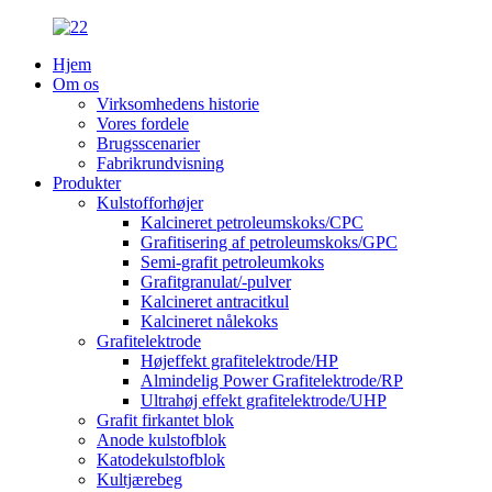
Hjem
Om os
Virksomhedens historie
Vores fordele
Brugsscenarier
Fabrikrundvisning
Produkter
Kulstofforhøjer
Kalcineret petroleumskoks/CPC
Grafitisering af petroleumskoks/GPC
Semi-grafit petroleumkoks
Grafitgranulat/-pulver
Kalcineret antracitkul
Kalcineret nålekoks
Grafitelektrode
Højeffekt grafitelektrode/HP
Almindelig Power Grafitelektrode/RP
Ultrahøj effekt grafitelektrode/UHP
Grafit firkantet blok
Anode kulstofblok
Katodekulstofblok
Kultjærebeg