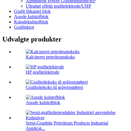
Almindelig Power Grafitelektrode/RP
Ultrahøj effekt grafitelektrode/UHP
Grafit firkantet blok
Anode kulstofblok
Katodekulstofblok
Grafitskrot
Udvalgte produkter
Kalcineret petroleumskoks
HP grafitelektrode
Grafitoliekoks til gråjernstøberi
Anode kulstofblok
Semi-Graphite Petroleum Products Industrial
Applicat...