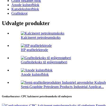
Grafit firkantet blok
Anode kulstofblok
Katodekulstofblok
Grafitskrot
Udvalgte produkter
Kalcineret petroleumskoks
HP grafitelektrode
Grafitoliekoks til gråjernstøberi
Anode kulstofblok
Semi-Graphite Petroleum Products Industrial Applicat...
Genkarburator: CPC kalcineret petroleumskoks til støbejern