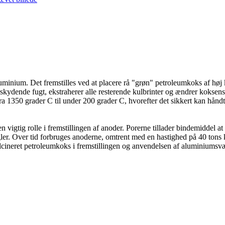
aluminium. Det fremstilles ved at placere rå "grøn" petroleumkoks af høj
ydende fugt, ekstraherer alle resterende kulbrinter og ændrer koksens kry
a 1350 grader C til under 200 grader C, hvorefter det sikkert kan håndter
 vigtig rolle i fremstillingen af ​​anoder. Porerne tillader bindemiddel
gler. Over tid forbruges anoderne, omtrent med en hastighed på 40 tons
alcineret petroleumkoks i fremstillingen og anvendelsen af ​​aluminiums