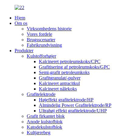
Hjem
Om os
Virksomhedens historie
Vores fordele
Brugsscenarier
Fabrikrundvisning
Produkter
Kulstofforhøjer
Kalcineret petroleumskoks/CPC
Grafitisering af petroleumskoks/GPC
Semi-grafit petroleumkoks
Grafitgranulat/-pulver
Kalcineret antracitkul
Kalcineret nålekoks
Grafitelektrode
Højeffekt grafitelektrode/HP
Almindelig Power Grafitelektrode/RP
Ultrahøj effekt grafitelektrode/UHP
Grafit firkantet blok
Anode kulstofblok
Katodekulstofblok
Kultjærebeg