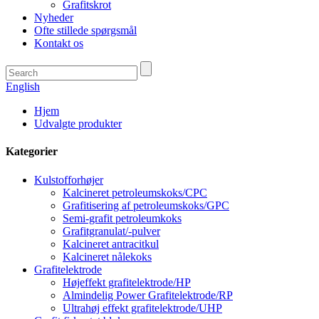
Grafitskrot
Nyheder
Ofte stillede spørgsmål
Kontakt os
English
Hjem
Udvalgte produkter
Kategorier
Kulstofforhøjer
Kalcineret petroleumskoks/CPC
Grafitisering af petroleumskoks/GPC
Semi-grafit petroleumkoks
Grafitgranulat/-pulver
Kalcineret antracitkul
Kalcineret nålekoks
Grafitelektrode
Højeffekt grafitelektrode/HP
Almindelig Power Grafitelektrode/RP
Ultrahøj effekt grafitelektrode/UHP