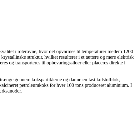
 kvalitet i roterovne, hvor det opvarmes til temperaturer mellem 1200
stallinske struktur, hvilket resulterer i et tættere og mere elektrisk
es og transporteres til opbevaringssiloer eller placeres direkte i
 at trænge gennem kokspartiklerne og danne en fast kulstofblok,
 kalcineret petroleumkoks for hver 100 tons produceret aluminium. I
værksanoder.