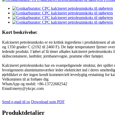
Kort beskrivelse:
Kalcineret petroleumkoks er en kritisk ingrediens i produktionen af ​​
og 1350 grader C (2192 til 2460 F). De høje temperaturer fjerner oversk
ledende produkt. I løbet af få timer afkøles kalcineret petroleumkoks fr
skibscontainere, lastbiler, jernbanevogne, pramme eller fartøjer.
Kalcineret petroleumkoks har en svampelignende struktur, der spiller en
hvorigennem aluminiumsværker leder elektricitet ind i deres smeltedi
øjeblikket er der ingen kendt kommercielt levedygtig erstatning for k
Velkommen til at forhøre dig
WhatsApp og mobil: +86-13722682542
Email:merry@ykcpc.com
Send e-mail til os
Download som PDF
Produktdetaljer