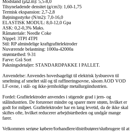
Modstand (μΩ.m): 5,5-8,0
Tilsyneladende densitet (g/cm3): 1,60-1,75
Termisk ekspansion: 2,7-2,8
Bøjningsstyrke (N/m2): 7,0-16,0
ELASTISK MODUL: 8,0-12,0 Gpa
ASK: 0,2-0,3% Maks.
Råmateriale: Needle Coke
Nippel: 3TPI 4TPI
Stil: RP almindelige kraftgrafitelektroder
Nuværende belastning: 1000a-42000a
strømtæthed: 9-31
Farve: Grå Sort
Pakningsdetaljer: STANDARDPAKKE I PALLET.
Anvendelse: Anvendes hovedsageligt til elektrisk lysbueovn til
smeltning af smeltet stål og til raffineringsovne, såsom AOD VOD
LF-ovne, i stål- og ikke-jernholdige metallurgiindustrien.
Fordel: Grafitelektroder anvendes i stigende grad i jern- og
stålindustrien. De forurener mindre og sparer mere strøm, hvilket er
godt for miljøet. Grafitelektroder har en lang levetid, da de ikke skal
skiftes ofte, hvilket reducerer arbejdstætheden og undgår mange
farer.
Velkommen seriøse købere/forhandlere/distributører/slutbrugere til at