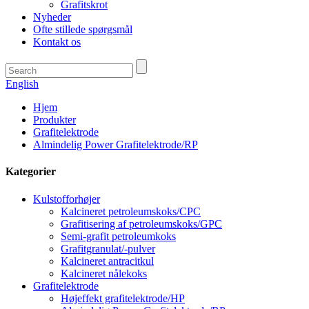
Grafitskrot
Nyheder
Ofte stillede spørgsmål
Kontakt os
English
Hjem
Produkter
Grafitelektrode
Almindelig Power Grafitelektrode/RP
Kategorier
Kulstofforhøjer
Kalcineret petroleumskoks/CPC
Grafitisering af petroleumskoks/GPC
Semi-grafit petroleumkoks
Grafitgranulat/-pulver
Kalcineret antracitkul
Kalcineret nålekoks
Grafitelektrode
Højeffekt grafitelektrode/HP