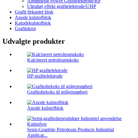
Almindelig Power Grafitelektrode/RP
Ultrahøj effekt grafitelektrode/UHP
Grafit firkantet blok
Anode kulstofblok
Katodekulstofblok
Grafitskrot
Udvalgte produkter
Kalcineret petroleumskoks
HP grafitelektrode
Grafitoliekoks til gråjernstøberi
Anode kulstofblok
Semi-Graphite Petroleum Products Industrial
Applicat...