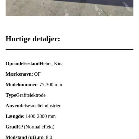
Hurtige detaljer:
Oprindelsesland
Hebei, Kina
Mærkenavn
: QF
Modelnummer
: 75-300 mm
Type
Grafitelektrode
Anvendelse
smelteindustrier
Længde
: 1400-2800 mm
Grad
RP (Normal effekt)
Modstand (
μΩ.
m)
: 8,0