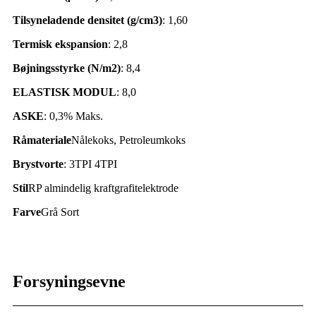
Tilsyneladende densitet (g/cm3)
: 1,60
Termisk ekspansion
: 2,8
Bøjningsstyrke (N/m2)
: 8,4
ELASTISK MODUL
: 8,0
ASKE
: 0,3% Maks.
Råmateriale
Nålekoks, Petroleumkoks
Brystvorte
: 3TPI 4TPI
Stil
RP almindelig kraftgrafitelektrode
Farve
Grå Sort
Forsyningsevne