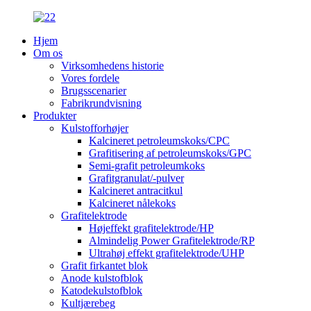
Hjem
Om os
Virksomhedens historie
Vores fordele
Brugsscenarier
Fabrikrundvisning
Produkter
Kulstofforhøjer
Kalcineret petroleumskoks/CPC
Grafitisering af petroleumskoks/GPC
Semi-grafit petroleumkoks
Grafitgranulat/-pulver
Kalcineret antracitkul
Kalcineret nålekoks
Grafitelektrode
Højeffekt grafitelektrode/HP
Almindelig Power Grafitelektrode/RP
Ultrahøj effekt grafitelektrode/UHP
Grafit firkantet blok
Anode kulstofblok
Katodekulstofblok
Kultjærebeg