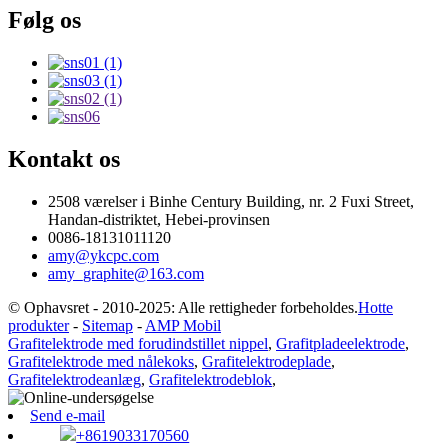
Følg os
Kontakt os
2508 værelser i Binhe Century Building, nr. 2 Fuxi Street,
Handan-distriktet, Hebei-provinsen
0086-18131011120
amy@ykcpc.com
amy_graphite@163.com
© Ophavsret - 2010-2025: Alle rettigheder forbeholdes.
Hotte
produkter
-
Sitemap
-
AMP Mobil
Grafitelektrode med forudindstillet nippel
,
Grafitpladeelektrode
,
Grafitelektrode med nålekoks
,
Grafitelektrodeplade
,
Grafitelektrodeanlæg
,
Grafitelektrodeblok
,
Send e-mail
+8619033170560