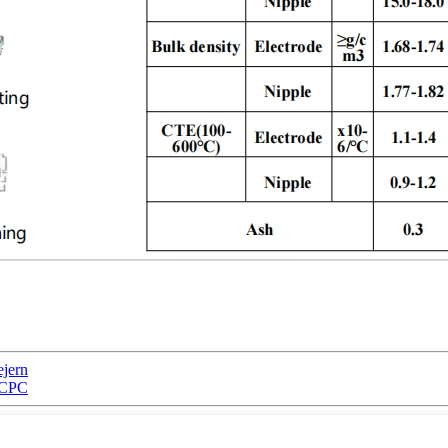
ejern
g/CPC