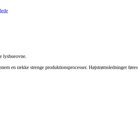
ske lysbueovne.
nem en række strenge produktionsprocesser. Højstrømsledninger føres i