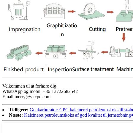
Velkommen til at forhøre dig
WhatsApp og mobil: +86-13722682542
Email:merry@ykcpc.com
Tidligere:
Genkarburator: CPC kalcineret petroleumskoks til støb
Næste:
Kalcineret petroleumskoks af god kvalitet til jernstøbnin