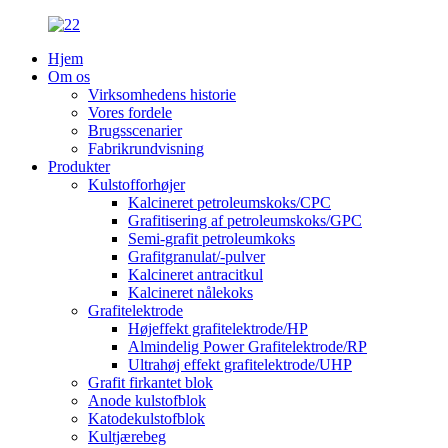
Hjem
Om os
Virksomhedens historie
Vores fordele
Brugsscenarier
Fabrikrundvisning
Produkter
Kulstofforhøjer
Kalcineret petroleumskoks/CPC
Grafitisering af petroleumskoks/GPC
Semi-grafit petroleumkoks
Grafitgranulat/-pulver
Kalcineret antracitkul
Kalcineret nålekoks
Grafitelektrode
Højeffekt grafitelektrode/HP
Almindelig Power Grafitelektrode/RP
Ultrahøj effekt grafitelektrode/UHP
Grafit firkantet blok
Anode kulstofblok
Katodekulstofblok
Kultjærebeg