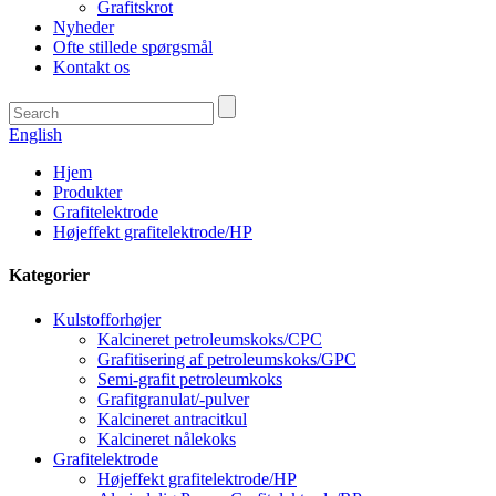
Grafitskrot
Nyheder
Ofte stillede spørgsmål
Kontakt os
English
Hjem
Produkter
Grafitelektrode
Højeffekt grafitelektrode/HP
Kategorier
Kulstofforhøjer
Kalcineret petroleumskoks/CPC
Grafitisering af petroleumskoks/GPC
Semi-grafit petroleumkoks
Grafitgranulat/-pulver
Kalcineret antracitkul
Kalcineret nålekoks
Grafitelektrode
Højeffekt grafitelektrode/HP